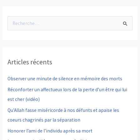
R
e
c
h
Articles récents
e
r
Observer une minute de silence en mémoire des morts
c
Réconforter un affectueux lors de la perte d’un être qui lui
h
est cher (vidéo)
e
Qu’Allah fasse miséricorde à nos défunts et apaise les
r
coeurs chagrinés par la séparation
Honorer l’ami de l’individu après sa mort
: