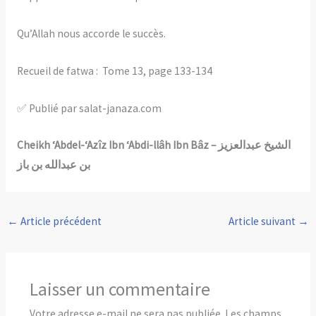
Qu’Allah nous accorde le succès.
Recueil de fatwa : Tome 13, page 133-134
✅ Publié par salat-janaza.com
Cheikh ‘Abdel-‘Azîz Ibn ‘Abdi-llâh Ibn Bâz – الشيخ عبدالعزيز
بن عبدالله بن باز
←
Article précédent
Article suivant
→
Laisser un commentaire
Votre adresse e-mail ne sera pas publiée.
Les champs