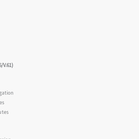
6/V.61)
es
utes