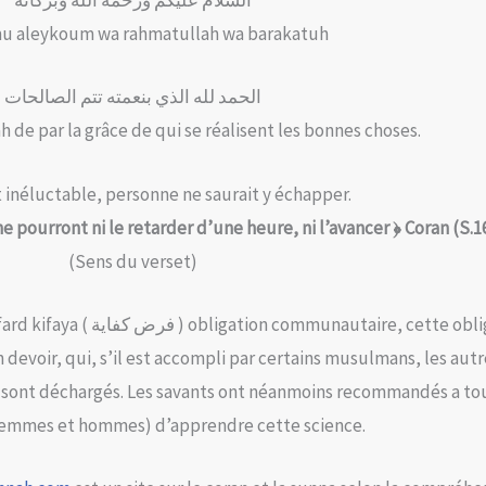
السلام عليكم ورحمة الله وبركاته
mu aleykoum wa rahmatullah wa barakatuh
الحمد لله الذي بنعمته تتم الصالحات
ah de par la grâce de qui se réalisent les bonnes choses.
 inéluctable, personne ne saurait y échapper.
ne pourront ni le retarder d’une heure, ni l’avancer ﴿ Coran (S.1
(Sens du verset)
nautaire, cette obligation
evoir, qui, s’il est accompli par certains musulmans, les autr
ont déchargés. Les savants ont néanmoins recommandés a to
femmes et hommes) d’apprendre cette science.