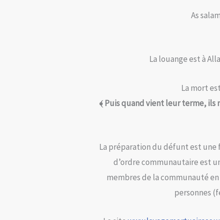
As sala
La louange est à All
La mort est
﴾ Puis quand vient leur terme, ils 
La préparation du défunt est une fard kifaya ( فرض كفاية ) obligation commu
d’ordre communautaire est un d
membres de la communauté en s
personnes (