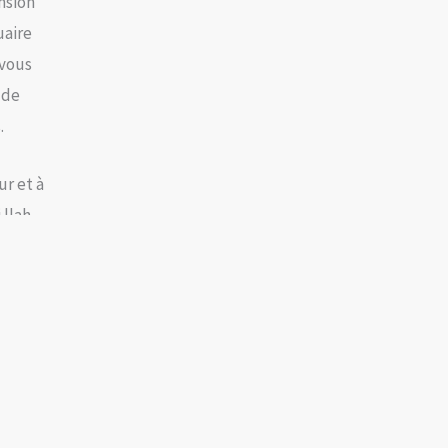
nsion
uaire
 vous
 de
.
r et à
 llah
arches