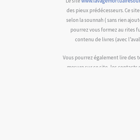
Le site
www.lavagemortuairesou
des pieux prédécesseurs. Ce site
selon la sounnah ( sans rien ajou
pourrez vous formez au rites fun
contenu de livres (avec l’ava
Vous pourrez également lire des t
mesure sur ce site, les contacts 
afin d’aiguiller les familles endeu
autour des funérailles, et p
d’apprendre ce