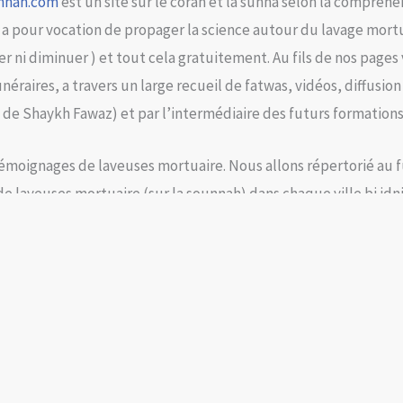
nnah.com
est un site sur le coran et la sunna selon la compréhe
 a pour vocation de propager la science autour du lavage mort
ter ni diminuer ) et tout cela gratuitement. Au fils de nos pages
éraires, a travers un large recueil de fatwas, vidéos, diffusion
l de Shaykh Fawaz) et par l’intermédiaire des futurs formations
émoignages de laveuses mortuaire. Nous allons répertorié au fu
de laveuses mortuaire (sur la sounnah) dans chaque ville bi idni
illés à trouver les bons contacts et les aider à réaliser les dém
ermettre aux sœurs qui souhaitent participer à des lavages afin
tte science de trouver les contacts de leur ville.