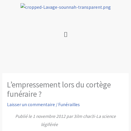
Aller
au
contenu
Menu
L’empressement lors du cortège
funéraire ?
Laisser un commentaire
/
Funérailles
Publié le 1 novembre 2012 par 3ilm char3i-La science
légiférée