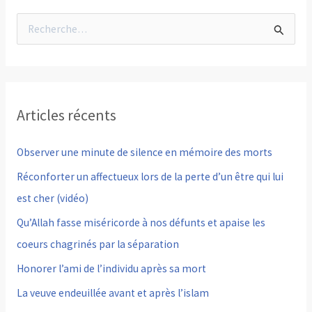
R
e
c
h
Articles récents
e
r
Observer une minute de silence en mémoire des morts
c
Réconforter un affectueux lors de la perte d’un être qui lui
h
est cher (vidéo)
e
Qu’Allah fasse miséricorde à nos défunts et apaise les
r
coeurs chagrinés par la séparation
Honorer l’ami de l’individu après sa mort
:
La veuve endeuillée avant et après l’islam