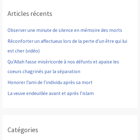
h
Articles récents
e
r
Observer une minute de silence en mémoire des morts
c
Réconforter un affectueux lors de la perte d’un être qui lui
h
est cher (vidéo)
e
Qu’Allah fasse miséricorde à nos défunts et apaise les
r
coeurs chagrinés par la séparation
Honorer l’ami de l’individu après sa mort
:
La veuve endeuillée avant et après l’islam
Catégories