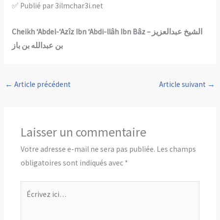
✅ Publié par 3ilmchar3i.net
Cheikh ‘Abdel-‘Azîz Ibn ‘Abdi-llâh Ibn Bâz – الشيخ عبدالعزيز
بن عبدالله بن باز
←
Article précédent
Article suivant
→
Laisser un commentaire
Votre adresse e-mail ne sera pas publiée.
Les champs
obligatoires sont indiqués avec
*
Écrivez
ici…