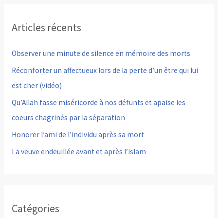
h
Articles récents
e
r
Observer une minute de silence en mémoire des morts
c
Réconforter un affectueux lors de la perte d’un être qui lui
h
est cher (vidéo)
e
Qu’Allah fasse miséricorde à nos défunts et apaise les
r
coeurs chagrinés par la séparation
Honorer l’ami de l’individu après sa mort
:
La veuve endeuillée avant et après l’islam
Catégories